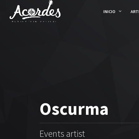
INICIO
ART
Oscurma
Events artist