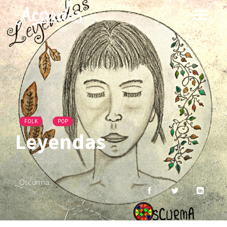
FOLK
POP
Leyendas
Oscurma