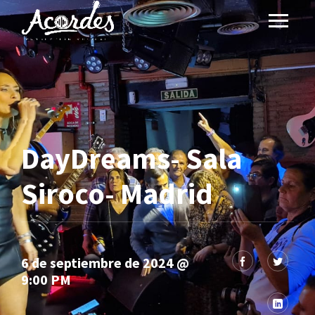
DayDreams- Sala
Siroco- Madrid
6 de septiembre de 2024 @
9:00 PM