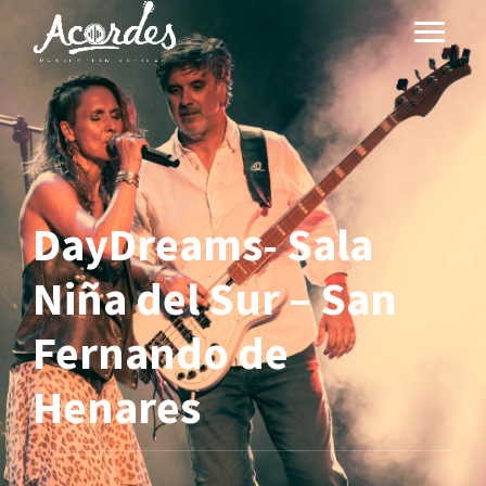
DayDreams- Sala
Niña del Sur – San
Fernando de
Henares